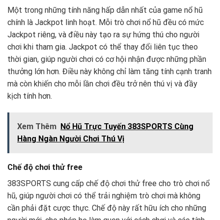
Một trong những tính năng hấp dẫn nhất của game nổ hũ
chính là Jackpot linh hoạt. Mỗi trò chơi nổ hũ đều có mức
Jackpot riêng, và điều này tạo ra sự hứng thú cho người
chơi khi tham gia. Jackpot có thể thay đổi liên tục theo
thời gian, giúp người chơi có cơ hội nhận được những phần
thưởng lớn hơn. Điều này không chỉ làm tăng tính cạnh tranh
mà còn khiến cho mỗi lần chơi đều trở nên thú vị và đầy
kịch tính hơn.
Xem Thêm
Nổ Hũ Trực Tuyến 383SPORTS Cùng
Hàng Ngàn Người Chơi Thú Vị
Chế độ chơi thử free
383SPORTS cung cấp chế độ chơi thử free cho trò chơi nổ
hũ, giúp người chơi có thể trải nghiệm trò chơi mà không
cần phải đặt cược thực. Chế độ này rất hữu ích cho những