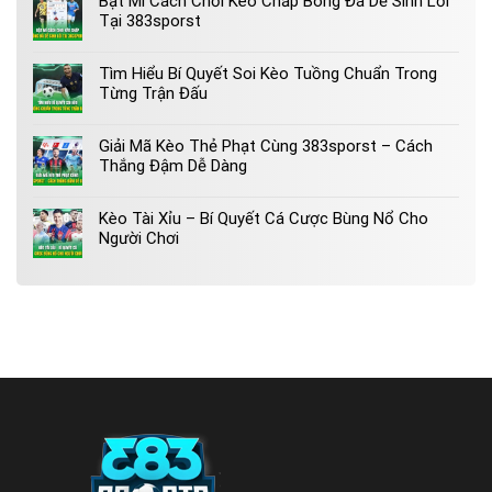
Bật Mí Cách Chơi Kèo Chấp Bóng Đá Dễ Sinh Lời
Tại 383sporst
Tìm Hiểu Bí Quyết Soi Kèo Tuồng Chuẩn Trong
Từng Trận Đấu
Giải Mã Kèo Thẻ Phạt Cùng 383sporst – Cách
Thắng Đậm Dễ Dàng
Kèo Tài Xỉu – Bí Quyết Cá Cược Bùng Nổ Cho
Người Chơi