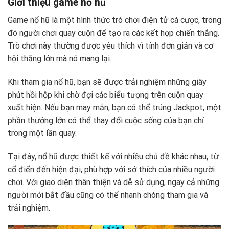
Giới thiệu game nổ hũ
Game nổ hũ là một hình thức trò chơi điện tử cá cược, trong
đó người chơi quay cuộn để tạo ra các kết hợp chiến thắng.
Trò chơi này thường được yêu thích vì tính đơn giản và cơ
hội thắng lớn mà nó mang lại.
Khi tham gia nổ hũ, bạn sẽ được trải nghiệm những giây
phút hồi hộp khi chờ đợi các biểu tượng trên cuộn quay
xuất hiện. Nếu bạn may mắn, bạn có thể trúng Jackpot, một
phần thưởng lớn có thể thay đổi cuộc sống của bạn chỉ
trong một lần quay.
Tại đây, nổ hũ được thiết kế với nhiều chủ đề khác nhau, từ
cổ điển đến hiện đại, phù hợp với sở thích của nhiều người
chơi. Với giao diện thân thiện và dễ sử dụng, ngay cả những
người mới bắt đầu cũng có thể nhanh chóng tham gia và
trải nghiệm.