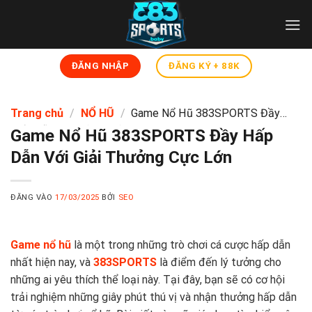
Bỏ
qua
nội
dung
ĐĂNG NHẬP
ĐĂNG KÝ + 88K
Trang chủ
/
NỔ HŨ
/
Game Nổ Hũ 383SPORTS Đầy
Hấp Dẫn Với Giải Thưởng Cực Lớn
Game Nổ Hũ 383SPORTS Đầy Hấp
Dẫn Với Giải Thưởng Cực Lớn
ĐĂNG VÀO
17/03/2025
BỞI
SEO
Game nổ hũ
là một trong những trò chơi cá cược hấp dẫn
nhất hiện nay, và
383SPORTS
là điểm đến lý tưởng cho
những ai yêu thích thể loại này. Tại đây, bạn sẽ có cơ hội
trải nghiệm những giây phút thú vị và nhận thưởng hấp dẫn