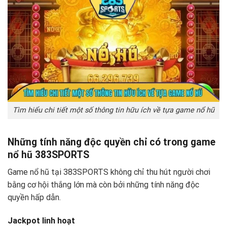
Tìm hiểu chi tiết một số thông tin hữu ích về tựa game nổ hũ
Những tính năng độc quyền chỉ có trong game
nổ hũ 383SPORTS
Game nổ hũ tại 383SPORTS không chỉ thu hút người chơi
bằng cơ hội thắng lớn mà còn bởi những tính năng độc
quyền hấp dẫn.
Jackpot linh hoạt