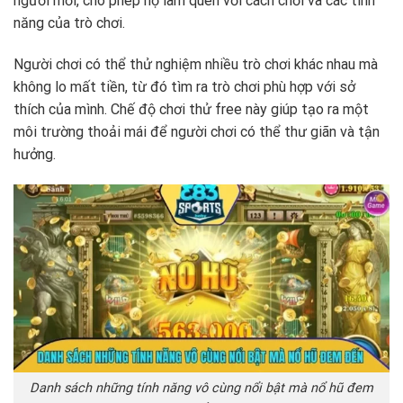
người mới, cho phép họ làm quen với cách chơi và các tính
năng của trò chơi.
Người chơi có thể thử nghiệm nhiều trò chơi khác nhau mà
không lo mất tiền, từ đó tìm ra trò chơi phù hợp với sở
thích của mình. Chế độ chơi thử free này giúp tạo ra một
môi trường thoải mái để người chơi có thể thư giãn và tận
hưởng.
Danh sách những tính năng vô cùng nổi bật mà nổ hũ đem