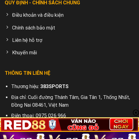
QUY ĐỊNH - CHÍNH SÁCH CHUNG
Điều khoản và điều kiện
Chính sách bảo mật
Liên hệ hỗ trợ
Khuyến mãi
THÔNG TIN LIÊN HỆ
Thương hiệu:
383SPORTS
Địa chỉ: Cuối đường Thánh Tâm, Gia Tân 1, Thống Nhất,
Đồng Nai 08461, Việt Nam
Điện thoại:
0975 026 966
Email:
383sports@gmail.com
Tags: #383SPORTS