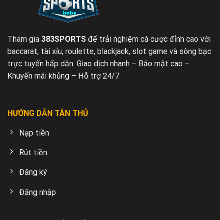
Tham gia
383SPORTS
để trải nghiệm cá cược đỉnh cao với
baccarat, tài xỉu, roulette, blackjack, slot game và sòng bạc
trực tuyến hấp dẫn. Giao dịch nhanh – Bảo mật cao –
Khuyến mãi khủng – Hỗ trợ 24/7.
HƯỚNG DẪN TÂN THỦ
Nạp tiền
Rút tiền
Đăng ký
Đăng nhập