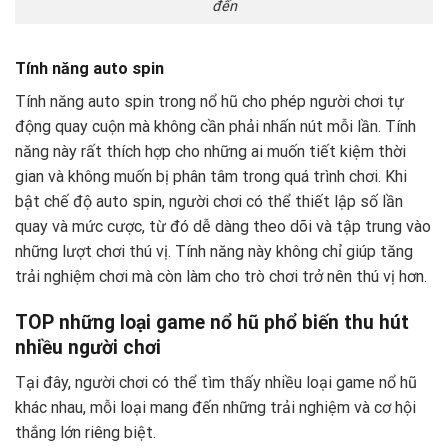
đến
Tính năng auto spin
Tính năng auto spin trong nổ hũ cho phép người chơi tự
động quay cuộn mà không cần phải nhấn nút mỗi lần. Tính
năng này rất thích hợp cho những ai muốn tiết kiệm thời
gian và không muốn bị phân tâm trong quá trình chơi. Khi
bật chế độ auto spin, người chơi có thể thiết lập số lần
quay và mức cược, từ đó dễ dàng theo dõi và tập trung vào
những lượt chơi thú vị. Tính năng này không chỉ giúp tăng
trải nghiệm chơi mà còn làm cho trò chơi trở nên thú vị hơn.
TOP những loại game nổ hũ phổ biến thu hút
nhiều người chơi
Tại đây, người chơi có thể tìm thấy nhiều loại game nổ hũ
khác nhau, mỗi loại mang đến những trải nghiệm và cơ hội
thắng lớn riêng biệt.